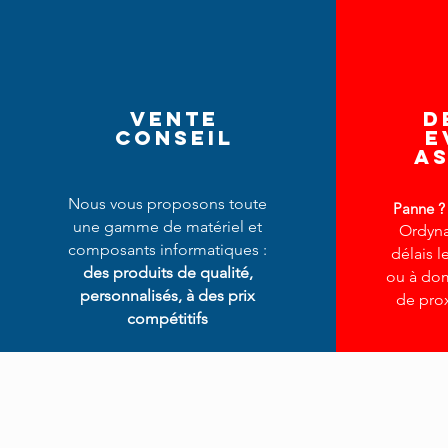
vente
d
conseil
e
a
Nous vous proposons toute
Panne ?
une gamme de matériel et
​Ordyna
composants informatiques :
délais l
des produits de qualité,
ou à dom
personnalisés, à des prix
de prox
compétitifs