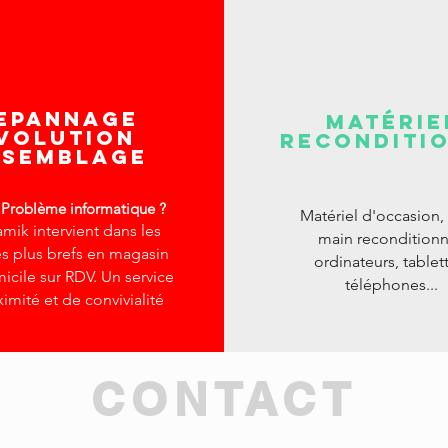
epannage
MATÉRIE
volution
RECONDITI
ssemblage
 Problème informatique ?
Matériel d'occasion,
mik intervient dans les
main reconditionn
es plus brefs en magasin
ordinateurs, tablet
icile sur RDV. Un service
téléphones...
imité et de convivialité
CONTACT