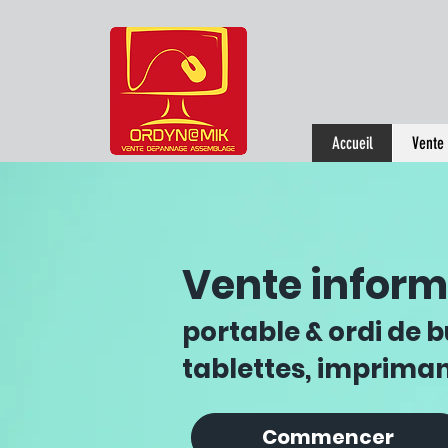
Accueil
Vente 
Vente inform
portable & ordi d
e 
tablettes, imprima
Commencer