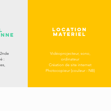
location
L
materiel
ONNE
 2nde
Vidéoprojecteur, sono,
é :
ordinateur
tes,
Création de site internet
Photocopieur (couleur - NB)