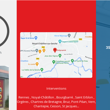
35
h
Interventions
Rennes , Noyal-Châtillon , Bourgbarré , Saint Erblon ,
Orgères , Chartres de Bretagne, Bruz, Pont-Péan, Vern,
Chantepie, Cesson, St Jacques...